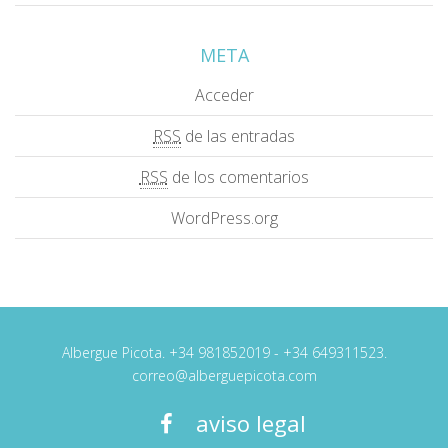
META
Acceder
RSS
de las entradas
RSS
de los comentarios
WordPress.org
Albergue Picota. +34 981852019 - +34 649311523.
correo@alberguepicota.com
aviso legal