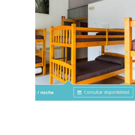
Consultar disponiblidad
Starts from:
15 € / noche