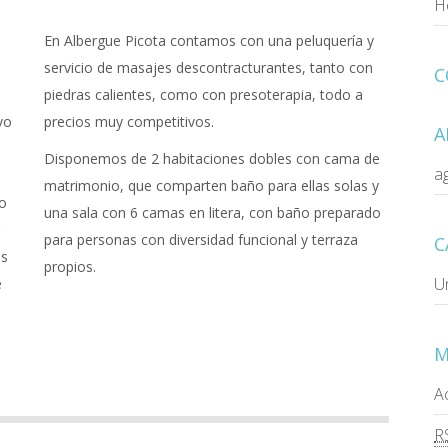
He
En Albergue Picota contamos con una peluquería y
servicio de masajes descontracturantes, tanto con
C
piedras calientes, como con presoterapia, todo a
vo
precios muy competitivos.
A
Disponemos de 2 habitaciones dobles con cama de
a
matrimonio, que comparten baño para ellas solas y
no
una sala con 6 camas en litera, con baño preparado
para personas con diversidad funcional y terraza
C
as
propios.
U
e
M
A
R